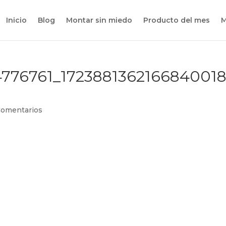
Inicio
Blog
Montar sin miedo
Producto del mes
M
4776761_1723881362166840018
Comentarios