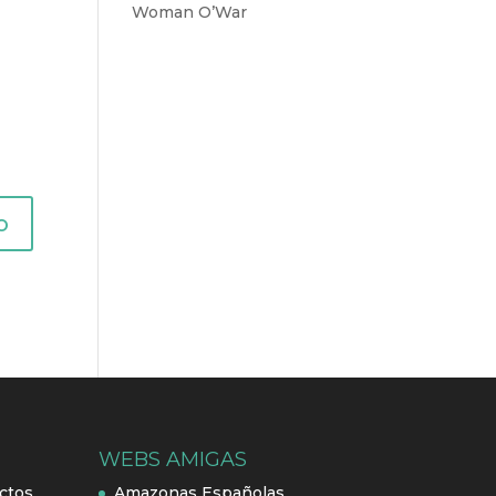
Woman O’War
WEBS AMIGAS
ctos
Amazonas Españolas