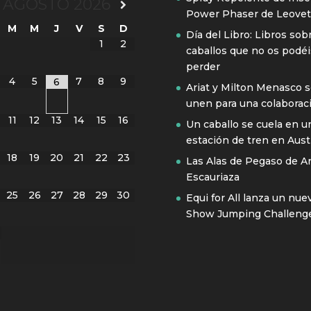
AGOSTO
2026
Power Phaser de Leovet
M
M
J
V
S
D
Día del Libro: Libros sob
1
2
caballos que no os podéi
perder
4
5
7
8
9
6
Ariat y Milton Menasco 
unen para una colaborac
11
12
13
14
15
16
Un caballo se cuela en u
estación de tren en Austr
18
19
20
21
22
23
Las Alas de Pegaso de A
Escauriaza
25
26
27
28
29
30
Equi for All lanza un nue
Show Jumping Challeng