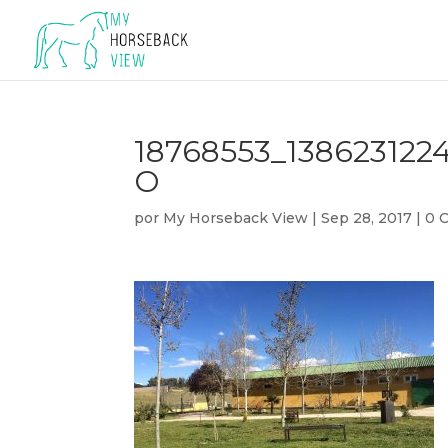
18768553_138623122
O
por
My Horseback View
|
Sep 28, 2017
|
0 