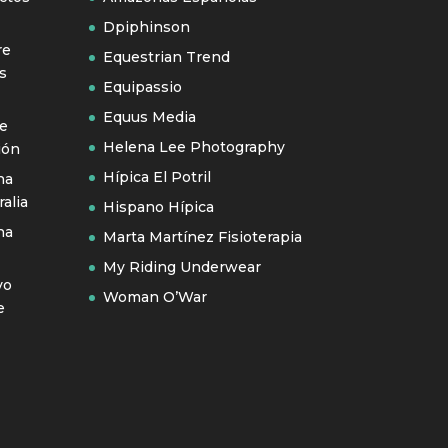
Dpiphinson
re
Equestrian Trend
s
Equipassio
Equus Media
se
Helena Lee Photography
ión
Hípica El Potril
na
alia
Hispano Hípica
na
Marta Martínez Fisioterapia
My Riding Underwear
vo
Woman O’War
e