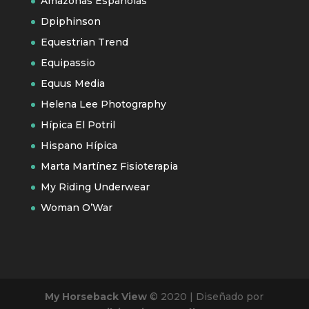
Amazonas Españolas
Dpiphinson
Equestrian Trend
Equipassio
Equus Media
Helena Lee Photography
Hípica El Potril
Hispano Hípica
Marta Martínez Fisioterapia
My Riding Underwear
Woman O’War
My Horseback View
© 2020 | Diseñado por