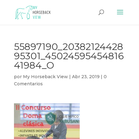
55897190_20382124428
95301_45024595454816
41984_O
por
My Horseback View
|
Abr 23, 2019
|
0
Comentarios