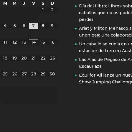
M
M
J
V
S
D
Día del Libro: Libros sob
1
2
caballos que no os podéi
perder
4
5
6
8
9
7
Ariat y Milton Menasco 
unen para una colaborac
11
12
13
14
15
16
Un caballo se cuela en u
estación de tren en Austr
18
19
20
21
22
23
Las Alas de Pegaso de A
Escauriaza
25
26
27
28
29
30
Equi for All lanza un nue
Show Jumping Challeng