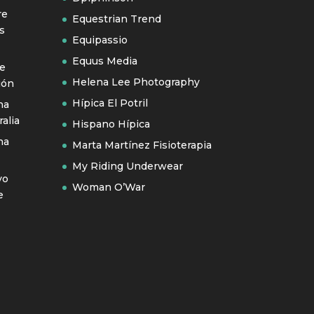
re
Equestrian Trend
s
Equipassio
Equus Media
se
Helena Lee Photography
ión
Hípica El Potril
na
alia
Hispano Hípica
na
Marta Martínez Fisioterapia
My Riding Underwear
vo
Woman O’War
e