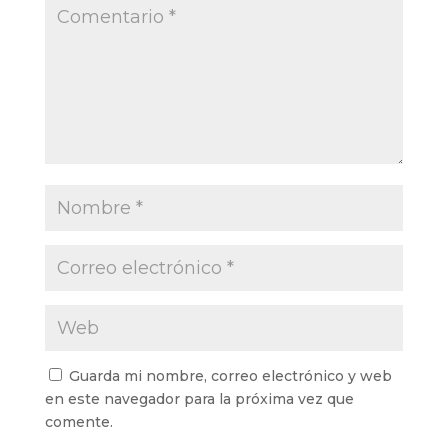
)
a
a
v
a
)
)
a
)
)
Guarda mi nombre, correo electrónico y web
en este navegador para la próxima vez que
comente.