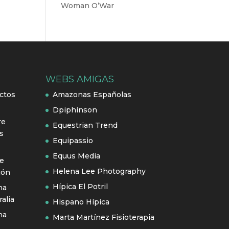
Woman O’War
WEBS AMIGAS
ctos
Amazonas Españolas
Dpiphinson
re
Equestrian Trend
s
Equipassio
Equus Media
se
Helena Lee Photography
ión
Hípica El Potril
na
alia
Hispano Hípica
na
Marta Martínez Fisioterapia