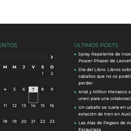
ENTOS
ÚLTIMOS POSTS
Spray Repelente de Inse
AGOSTO
2026
Power Phaser de Leovet
M
M
J
V
S
D
Día del Libro: Libros sob
1
2
caballos que no os podéi
perder
4
5
6
8
9
7
Ariat y Milton Menasco 
unen para una colaborac
11
12
13
14
15
16
Un caballo se cuela en u
estación de tren en Austr
18
19
20
21
22
23
Las Alas de Pegaso de A
Escauriaza