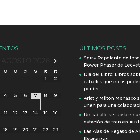
ENTOS
ÚLTIMOS POSTS
Spray Repelente de Inse
AGOSTO
2026
Power Phaser de Leovet
M
M
J
V
S
D
Día del Libro: Libros sob
1
2
caballos que no os podéi
perder
4
5
6
8
9
7
Ariat y Milton Menasco 
unen para una colaborac
11
12
13
14
15
16
Un caballo se cuela en u
estación de tren en Austr
18
19
20
21
22
23
Las Alas de Pegaso de A
Escauriaza