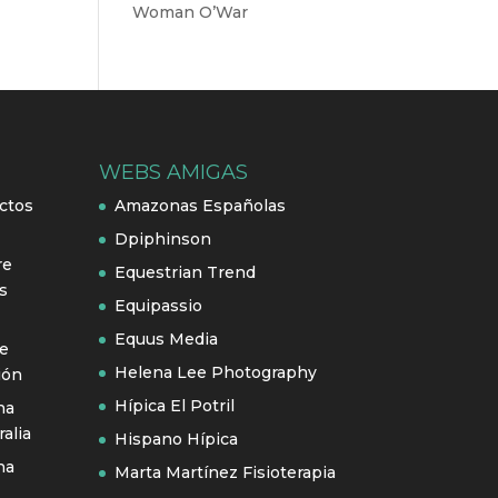
Woman O’War
WEBS AMIGAS
ctos
Amazonas Españolas
Dpiphinson
re
Equestrian Trend
s
Equipassio
Equus Media
se
Helena Lee Photography
ión
Hípica El Potril
na
alia
Hispano Hípica
na
Marta Martínez Fisioterapia