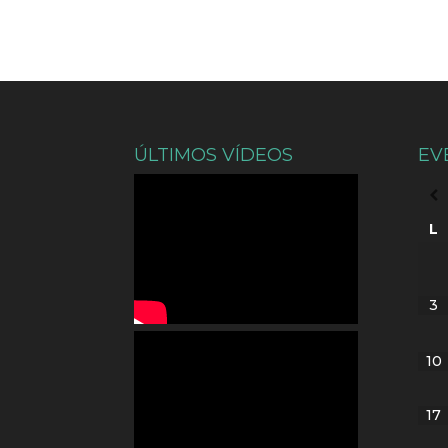
ÚLTIMOS VÍDEOS
EV
L
3
10
17