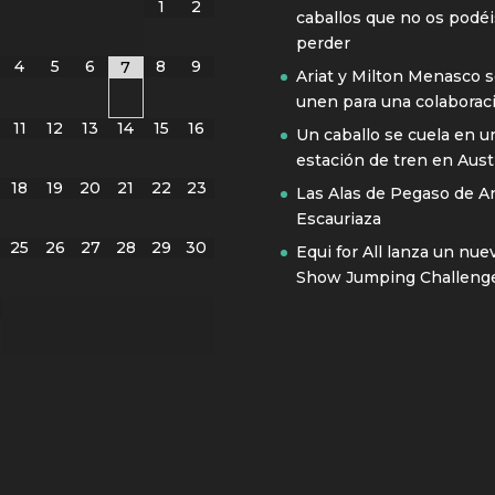
1
2
caballos que no os podéi
perder
4
5
6
8
9
7
Ariat y Milton Menasco 
unen para una colaborac
11
12
13
14
15
16
Un caballo se cuela en u
estación de tren en Austr
18
19
20
21
22
23
Las Alas de Pegaso de A
Escauriaza
25
26
27
28
29
30
Equi for All lanza un nue
Show Jumping Challeng