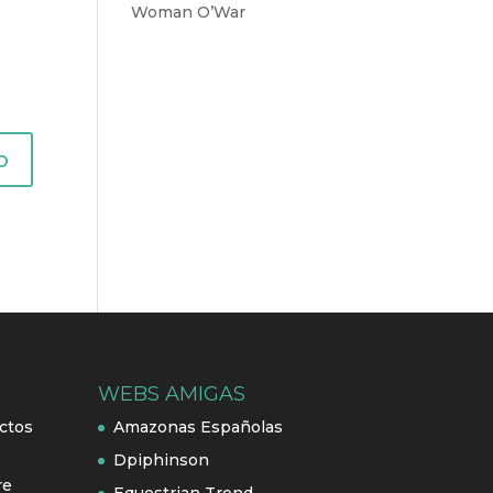
Woman O’War
WEBS AMIGAS
ctos
Amazonas Españolas
Dpiphinson
re
Equestrian Trend