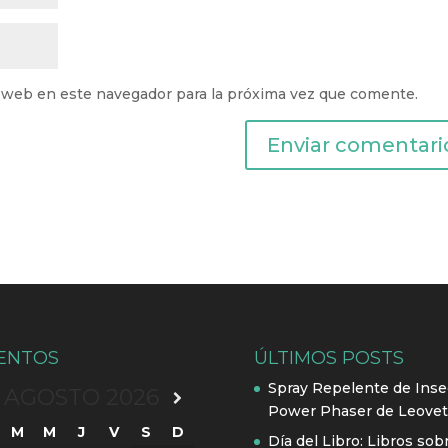
 web en este navegador para la próxima vez que comente.
ENTOS
ÚLTIMOS POSTS
Spray Repelente de Inse
AGOSTO
2026
Power Phaser de Leovet
M
M
J
V
S
D
Día del Libro: Libros sob