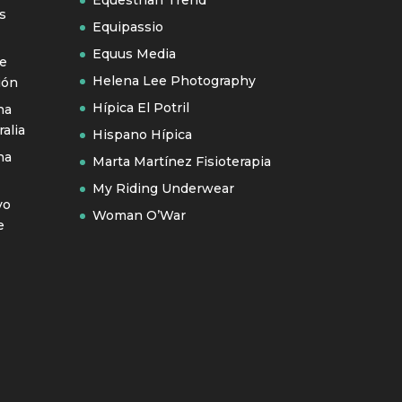
s
Equipassio
Equus Media
se
Helena Lee Photography
ión
Hípica El Potril
na
alia
Hispano Hípica
na
Marta Martínez Fisioterapia
My Riding Underwear
vo
Woman O’War
e