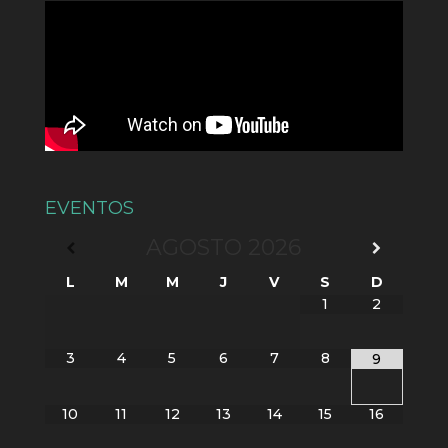
EVENTOS
AGOSTO
2026
L
M
M
J
V
S
D
1
2
3
4
5
6
7
8
9
10
11
12
13
14
15
16