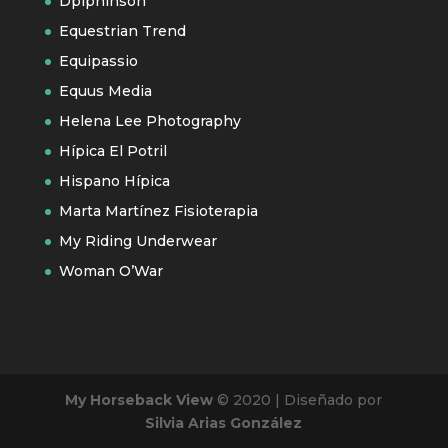
Dpiphinson
Equestrian Trend
Equipassio
Equus Media
Helena Lee Photography
Hípica El Potril
Hispano Hípica
Marta Martínez Fisioterapia
My Riding Underwear
Woman O’War
My Horseback View
© 2020 | Diseñado por
Silvia Arias González