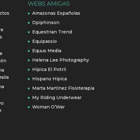
WEBS AMIGAS
ctos
Amazonas Españolas
Dpiphinson
re
Equestrian Trend
s
Equipassio
Equus Media
se
Helena Lee Photography
ión
Hípica El Potril
na
alia
Hispano Hípica
na
Marta Martínez Fisioterapia
My Riding Underwear
vo
Woman O’War
e