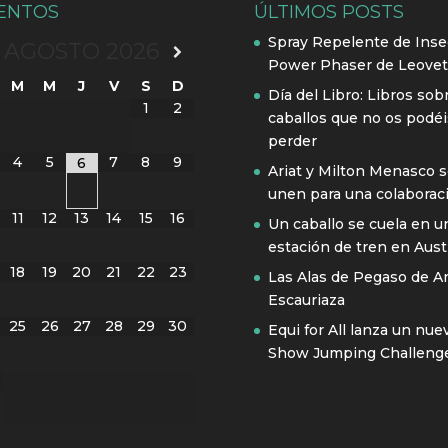
ENTOS
ÚLTIMOS POSTS
Spray Repelente de Inse
AGOSTO
2026
Power Phaser de Leovet
M
M
J
V
S
D
Día del Libro: Libros sob
1
2
caballos que no os podéi
perder
4
5
7
8
9
6
Ariat y Milton Menasco 
unen para una colaborac
11
12
13
14
15
16
Un caballo se cuela en u
estación de tren en Austr
18
19
20
21
22
23
Las Alas de Pegaso de A
Escauriaza
25
26
27
28
29
30
Equi for All lanza un nue
Show Jumping Challeng