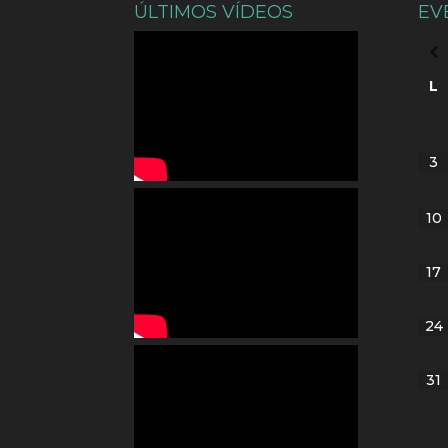
ÚLTIMOS VÍDEOS
EV
L
3
10
17
24
31