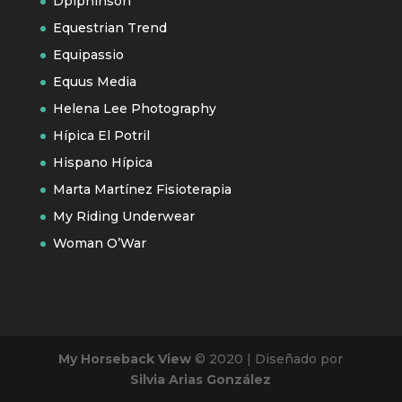
Dpiphinson
Equestrian Trend
Equipassio
Equus Media
Helena Lee Photography
Hípica El Potril
Hispano Hípica
Marta Martínez Fisioterapia
My Riding Underwear
Woman O’War
My Horseback View
© 2020 | Diseñado por
Silvia Arias González