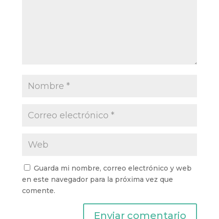
)
a
a
v
a
)
)
a
)
)
Guarda mi nombre, correo electrónico y web
en este navegador para la próxima vez que
comente.