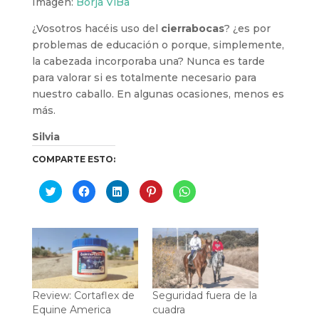
Imagen:
Borja ViBa
¿Vosotros hacéis uso del
cierrabocas
? ¿es por
problemas de educación o porque, simplemente,
la cabezada incorporaba una? Nunca es tarde
para valorar si es totalmente necesario para
nuestro caballo. En algunas ocasiones, menos es
más.
Silvia
COMPARTE ESTO:
H
H
H
H
H
a
a
a
a
a
z
z
z
z
z
c
c
c
c
c
l
l
l
l
l
i
i
i
i
i
c
c
c
c
c
p
p
p
p
p
a
a
a
a
a
r
r
r
r
r
a
a
a
a
a
c
c
c
c
c
o
o
o
o
o
Review: Cortaflex de
Seguridad fuera de la
m
m
m
m
m
p
p
p
p
p
Equine America
cuadra
a
a
a
a
a