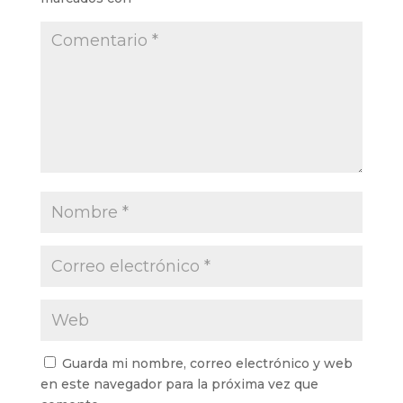
a
v
v
e
v
)
a
a
v
a
)
)
a
)
)
Guarda mi nombre, correo electrónico y web
en este navegador para la próxima vez que