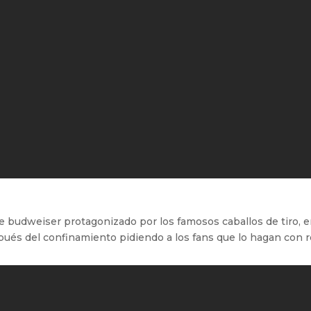
 budweiser protagonizado por los famosos caballos de tiro, e
espués del confinamiento pidiendo a los fans que lo hagan con 