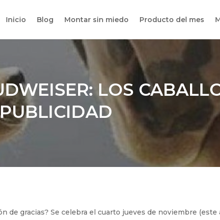
Inicio
Blog
Montar sin miedo
Producto del mes
M
UDWEISER: LOS CABALL
 PUBLICIDAD
ón de gracias? Se celebra el cuarto jueves de noviembre (este 