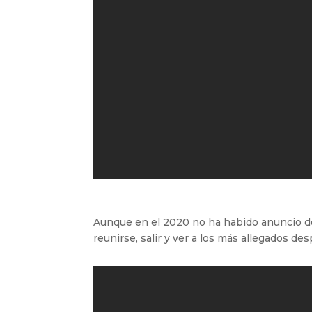
Aunque en el 2020 no ha habido anuncio de
reunirse, salir y ver a los más allegados d