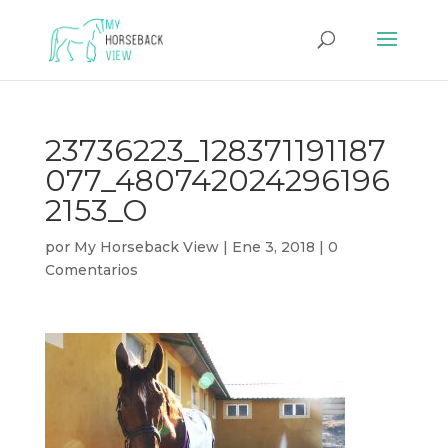
23736223_128371191187
077_480742024296196
2153_O
por
My Horseback View
|
Ene 3, 2018
|
0
Comentarios