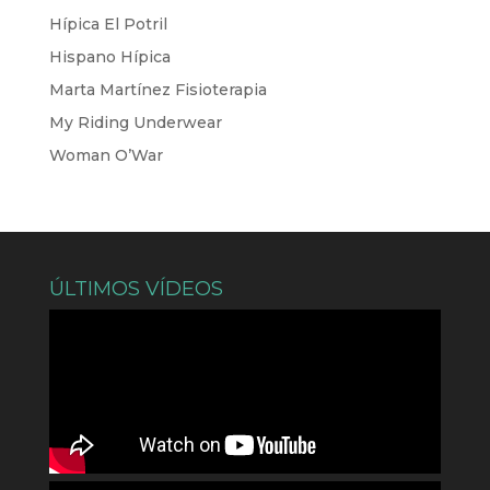
Hípica El Potril
Hispano Hípica
Marta Martínez Fisioterapia
My Riding Underwear
Woman O’War
ÚLTIMOS VÍDEOS