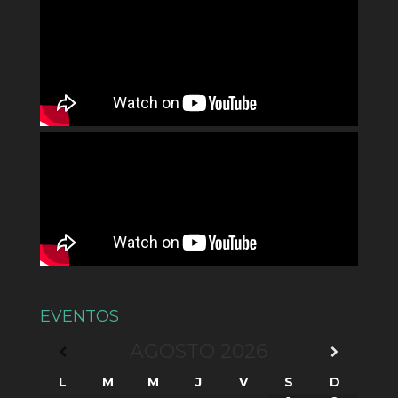
EVENTOS
AGOSTO
2026
L
M
M
J
V
S
D