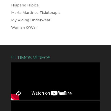
Hispano Hípica
Marta Martínez Fisioterapia
My Riding Underwear
Woman O’War
ÚLTIMOS VÍDEOS