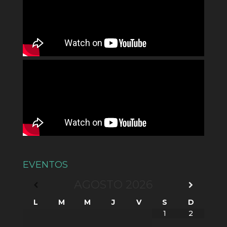
EVENTOS
AGOSTO
2026
L
M
M
J
V
S
D
1
2