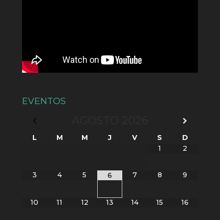
EVENTOS
AGOSTO
2026
L
M
M
J
V
S
D
1
2
3
4
5
7
8
9
6
10
11
12
13
14
15
16