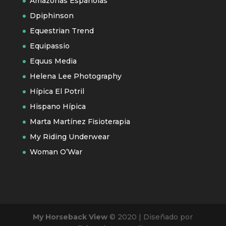
Amazonas Españolas
Dpiphinson
Equestrian Trend
Equipassio
Equus Media
Helena Lee Photography
Hípica El Potril
Hispano Hípica
Marta Martínez Fisioterapia
My Riding Underwear
Woman O’War
My Horseback View
© 2020 | Diseñado por