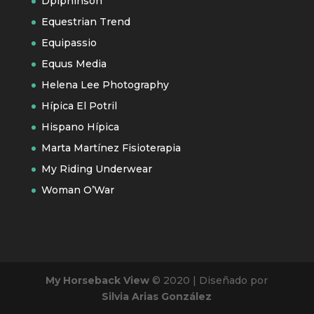
Dpiphinson
Equestrian Trend
Equipassio
Equus Media
Helena Lee Photography
Hípica El Potril
Hispano Hípica
Marta Martínez Fisioterapia
My Riding Underwear
Woman O’War
My Horseback View
© 2020 | Diseñado por
Silvia Arias González