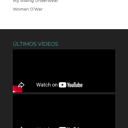
My Riding Underwear
Woman O’War
ÚLTIMOS VÍDEOS