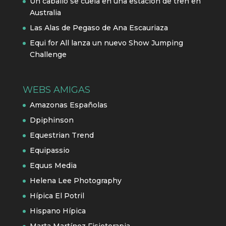
Un caballo se cuela en una estación de tren en
Australia
Las Alas de Pegaso de Ana Escauriaza
Equi for All lanza un nuevo Show Jumping
Challenge
WEBS AMIGAS
Amazonas Españolas
Dpiphinson
Equestrian Trend
Equipassio
Equus Media
Helena Lee Photography
Hípica El Potril
Hispano Hípica
Marta Martínez Fisioterapia