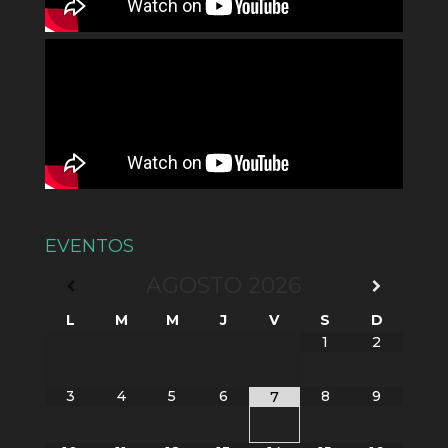
EVENTOS
AGOSTO
2026
L
M
M
J
V
S
D
1
2
3
4
5
6
8
9
7