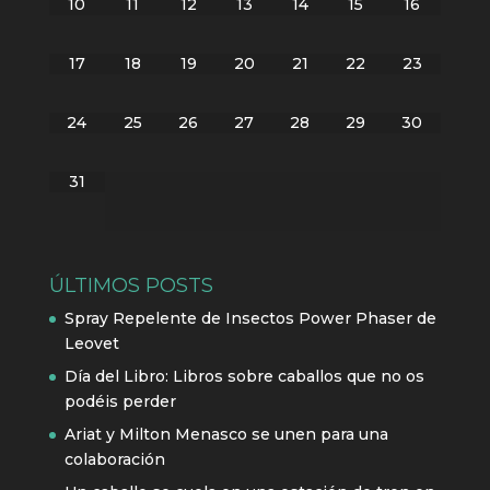
10
11
12
13
14
15
16
17
18
19
20
21
22
23
24
25
26
27
28
29
30
31
ÚLTIMOS POSTS
Spray Repelente de Insectos Power Phaser de
Leovet
Día del Libro: Libros sobre caballos que no os
podéis perder
Ariat y Milton Menasco se unen para una
colaboración