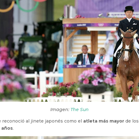
Imagen:
The Sun
 reconoció al jinete japonés como el
atleta más mayor
de los
1 años
.