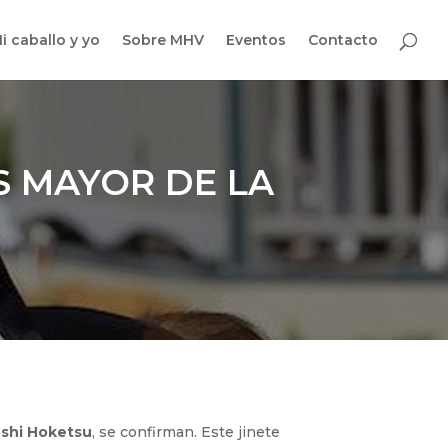
i caballo y yo
Sobre MHV
Eventos
Contacto
S MAYOR DE LA
oshi Hoketsu
, se confirman. Este jinete