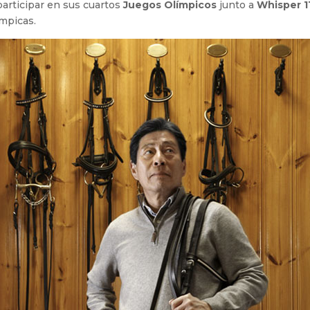
articipar en sus cuartos
Juegos Olímpicos
junto a
Whisper 1
mpicas.