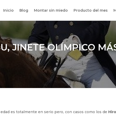
Inicio
Blog
Montar sin miedo
Producto del mes
M
U, JINETE OLÍMPICO MÁ
 edad es totalmente en serio pero, con casos como los de
Hir