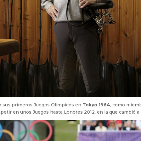
 en sus primeros Juegos Olímpicos en
Tokyo 1964
, como miemb
petir en unos Juegos hasta Londres 2012, en la que cambió a l