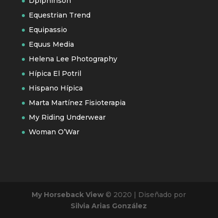
Dpiphinson
Equestrian Trend
Equipassio
Equus Media
Helena Lee Photography
Hípica El Potril
Hispano Hípica
Marta Martínez Fisioterapia
My Riding Underwear
Woman O’War
My Horseback View
© 2020 | Diseñado por
Silvia Arias González