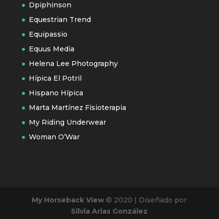
Dpiphinson
Equestrian Trend
Equipassio
Equus Media
Helena Lee Photography
Hípica El Potril
Hispano Hípica
Marta Martínez Fisioterapia
My Riding Underwear
Woman O’War
My Horseback View
© 2020 | Diseñado por
Silvia Arias González