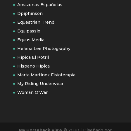
Amazonas Españolas
Dpiphinson
Equestrian Trend
Equipassio
Equus Media
Helena Lee Photography
Hípica El Potril
Hispano Hípica
Marta Martínez Fisioterapia
My Riding Underwear
Woman O’War
My Horseback View
© 2020 | Diseñado por