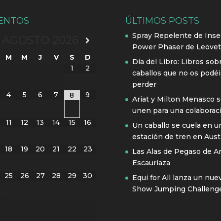
ENTOS
ÚLTIMOS POSTS
Spray Repelente de Inse
AGOSTO
2026
Power Phaser de Leovet
M
M
J
V
S
D
Día del Libro: Libros sob
1
2
caballos que no os podéi
perder
4
5
6
7
9
8
Ariat y Milton Menasco 
unen para una colaborac
11
12
13
14
15
16
Un caballo se cuela en u
estación de tren en Austr
18
19
20
21
22
23
Las Alas de Pegaso de A
Escauriaza
25
26
27
28
29
30
Equi for All lanza un nue
Show Jumping Challeng