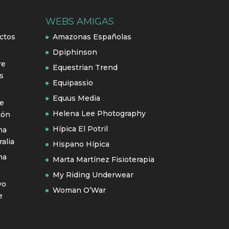
WEBS AMIGAS
ctos
Amazonas Españolas
Dpiphinson
re
Equestrian Trend
s
Equipassio
Equus Media
se
Helena Lee Photography
ión
Hípica El Potril
na
alia
Hispano Hípica
na
Marta Martínez Fisioterapia
My Riding Underwear
vo
Woman O’War
e