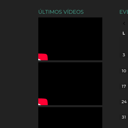
ÚLTIMOS VÍDEOS
EV
L
3
10
17
24
31