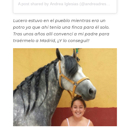
A post shared by
Andrea Iglesias
(@andreadressage) on
Dec
Lucero estuvo en el pueblo mientras era un
potro ya que ahí tenía una finca para él solo.
Tras unos años allí convencí a mi padre para
traérmelo a Madrid, ¡¡Y lo conseguí!!