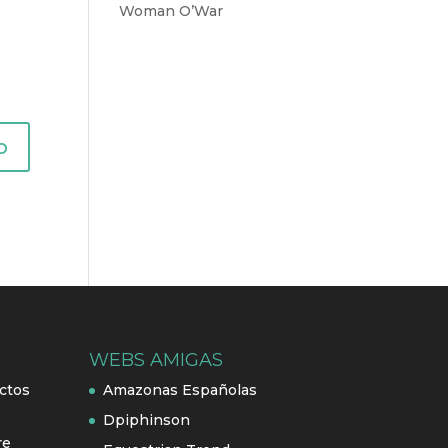
Woman O’War
WEBS AMIGAS
ctos
Amazonas Españolas
Dpiphinson
re