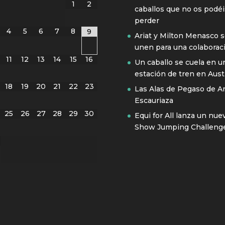
1
2
caballos que no os podéi
perder
4
5
6
7
8
9
Ariat y Milton Menasco 
unen para una colaborac
11
12
13
14
15
16
Un caballo se cuela en u
estación de tren en Austr
18
19
20
21
22
23
Las Alas de Pegaso de A
Escauriaza
25
26
27
28
29
30
Equi for All lanza un nue
Show Jumping Challeng