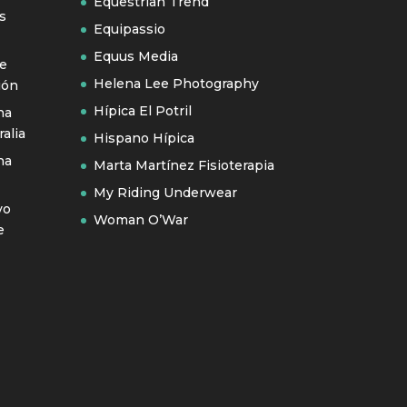
Equestrian Trend
s
Equipassio
Equus Media
se
Helena Lee Photography
ión
Hípica El Potril
na
alia
Hispano Hípica
na
Marta Martínez Fisioterapia
My Riding Underwear
vo
Woman O’War
e