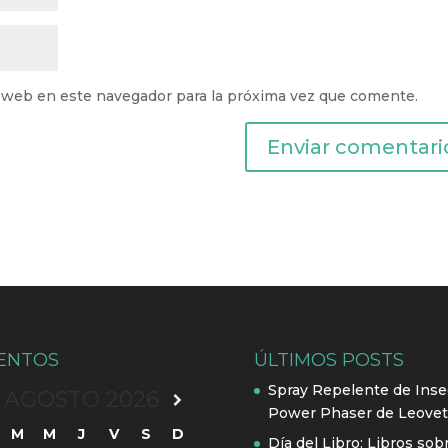
 web en este navegador para la próxima vez que comente.
ENTOS
ÚLTIMOS POSTS
Spray Repelente de Inse
AGOSTO
2026
Power Phaser de Leovet
M
M
J
V
S
D
Día del Libro: Libros sob