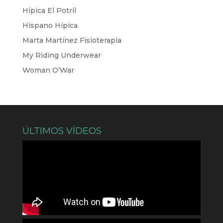
Hípica El Potril
Hispano Hípica
Marta Martínez Fisioterapia
My Riding Underwear
Woman O’War
ÚLTIMOS VÍDEOS