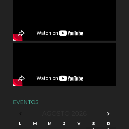
EVENTOS
AGOSTO
2026
L
M
M
J
V
S
D