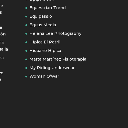
re
Equestrian Trend
s
Equipassio
Equus Media
se
Helena Lee Photography
ión
Hípica El Potril
na
alia
Hispano Hípica
na
Marta Martínez Fisioterapia
My Riding Underwear
vo
Woman O’War
e