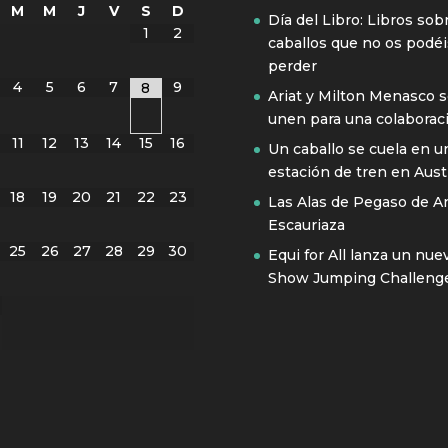
M
M
J
V
S
D
Día del Libro: Libros sob
1
2
caballos que no os podéi
perder
4
5
6
7
9
8
Ariat y Milton Menasco 
unen para una colaborac
11
12
13
14
15
16
Un caballo se cuela en u
estación de tren en Austr
18
19
20
21
22
23
Las Alas de Pegaso de A
Escauriaza
25
26
27
28
29
30
Equi for All lanza un nue
Show Jumping Challeng