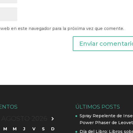
 web en este navegador para la próxima vez que comente.
ENTOS
ÚLTIMOS POSTS
Spray Repelente de Inse
AGOSTO
2026
Power Phaser de Leovet
M
M
J
V
S
D
Día del Libro: Libros sob