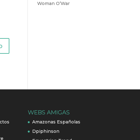
Woman O’War
WEBS AMIGAS
ctos
Amazonas Españolas
Dpiphinson
re