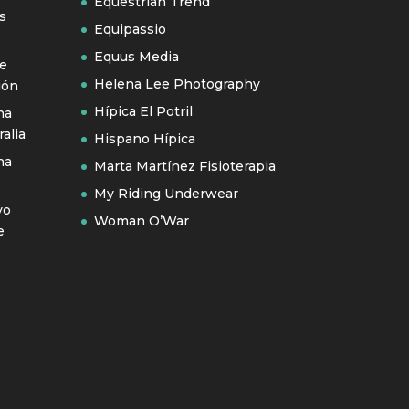
Equestrian Trend
s
Equipassio
Equus Media
se
Helena Lee Photography
ión
Hípica El Potril
na
alia
Hispano Hípica
na
Marta Martínez Fisioterapia
My Riding Underwear
vo
Woman O’War
e