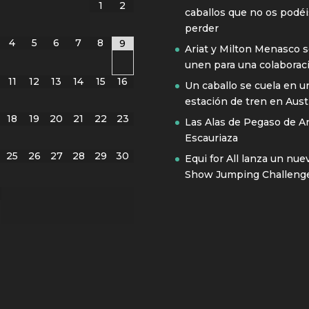
1
2
caballos que no os podéi
perder
4
5
6
7
8
9
Ariat y Milton Menasco 
unen para una colaborac
11
12
13
14
15
16
Un caballo se cuela en u
estación de tren en Austr
18
19
20
21
22
23
Las Alas de Pegaso de A
Escauriaza
25
26
27
28
29
30
Equi for All lanza un nue
Show Jumping Challeng