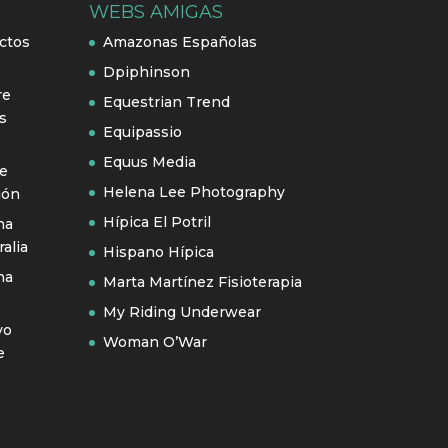
WEBS AMIGAS
ctos
Amazonas Españolas
Dpiphinson
re
Equestrian Trend
s
Equipassio
Equus Media
se
Helena Lee Photography
ión
Hípica El Potril
na
alia
Hispano Hípica
na
Marta Martínez Fisioterapia
My Riding Underwear
vo
Woman O’War
e