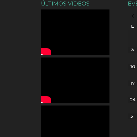
ÚLTIMOS VÍDEOS
EV
L
3
10
17
24
31