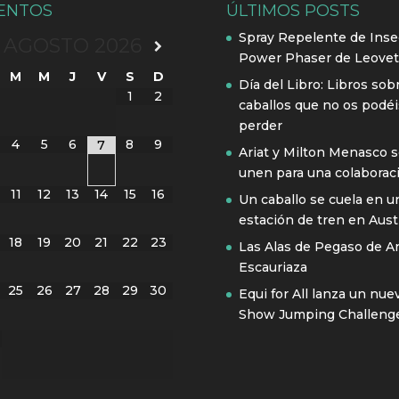
ENTOS
ÚLTIMOS POSTS
Spray Repelente de Inse
AGOSTO
2026
Power Phaser de Leovet
M
M
J
V
S
D
Día del Libro: Libros sob
1
2
caballos que no os podéi
perder
4
5
6
8
9
7
Ariat y Milton Menasco 
unen para una colaborac
11
12
13
14
15
16
Un caballo se cuela en u
estación de tren en Austr
18
19
20
21
22
23
Las Alas de Pegaso de A
Escauriaza
25
26
27
28
29
30
Equi for All lanza un nue
Show Jumping Challeng