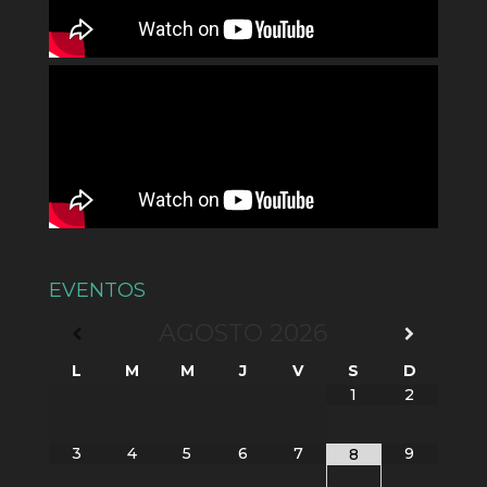
EVENTOS
AGOSTO
2026
L
M
M
J
V
S
D
1
2
3
4
5
6
7
9
8