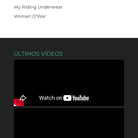
My Riding Underwear
Woman O’War
ÚLTIMOS VÍDEOS