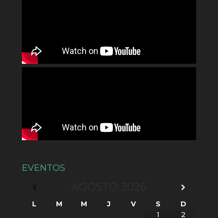
EVENTOS
AGOSTO
2026
L
M
M
J
V
S
D
1
2