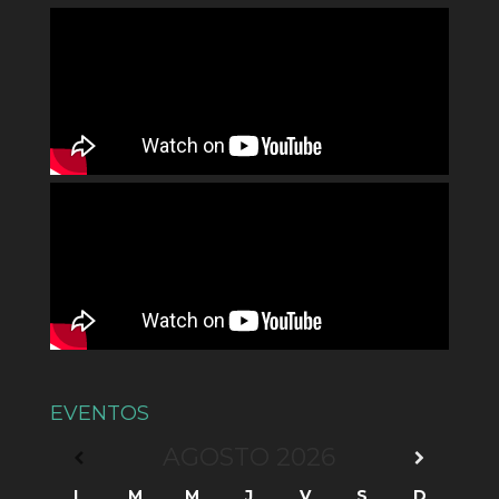
EVENTOS
AGOSTO
2026
L
M
M
J
V
S
D